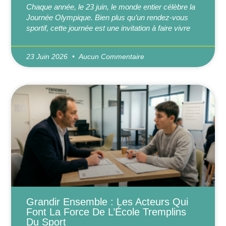
Chaque année, le 23 juin, le monde entier célèbre la
Journée Olympique. Bien plus qu’un rendez-vous
sportif, cette journée est une invitation à faire vivre
23 Juin 2026
Aucun Commentaire
Grandir Ensemble : Les Acteurs Qui
Font La Force De L’École Tremplins
Du Sport