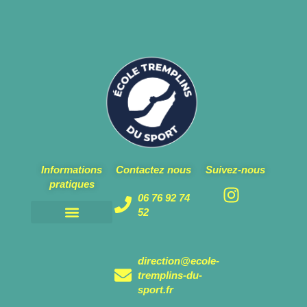
Informations
Contactez nous
Suivez-nous
pratiques
06 76 92 74
52
Mentions légales et politique de confidentialité
Notre école
Nos partenaires
Charte de l’inclusion
direction@ecole-
tremplins-du-
sport.fr