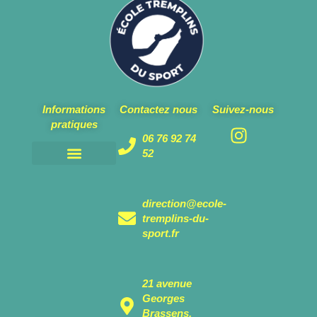
Informations
Contactez nous
Suivez-nous
pratiques
06 76 92 74
52
Mentions légales et politique de confidentialité
Notre école
Nos partenaires
Charte de l’inclusion
direction@ecole-
tremplins-du-
sport.fr
21 avenue
Georges
Brassens,