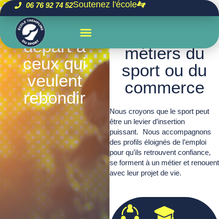
Une école
Soutenez l'école
06 76 92 74 52
Offrir un
pour se
nouveau
former aux
départ à
métiers du
ceux qui
sport ou du
veulent
commerce
rebondir
Nous croyons que le sport peut
être un levier d’insertion
puissant. Nous accompagnons
des profils éloignés de l’emploi
pour qu’ils retrouvent confiance,
se forment à un métier et renouent
avec leur projet de vie.