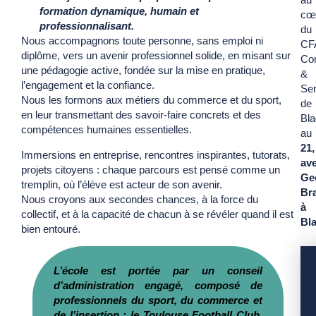
formation dynamique, humain et
cœ
professionnalisant.
du
Nous accompagnons toute personne, sans emploi ni
CF
diplôme, vers un avenir professionnel solide, en misant sur
Co
une pédagogie active, fondée sur la mise en pratique,
&
l’engagement et la confiance.
Ser
Nous les formons aux métiers du commerce et du sport,
de
en leur transmettant des savoir-faire concrets et des
Bl
compétences humaines essentielles.
au
21,
Immersions en entreprise, rencontres inspirantes, tutorats,
av
projets citoyens : chaque parcours est pensé comme un
Ge
tremplin, où l’élève est acteur de son avenir.
Br
Nous croyons aux secondes chances, à la force du
à
collectif, et à la capacité de chacun à se révéler quand il est
Bl
bien entouré.
L’école est portée par un conseil
d’administration engagé, composé de
professionnels du sport, du commerce et
de l’insertion : le Toulouse Football Club,