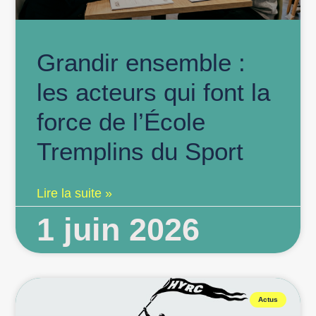
Grandir ensemble :
les acteurs qui font la
force de l’École
Tremplins du Sport
Lire la suite »
1 juin 2026
Actus