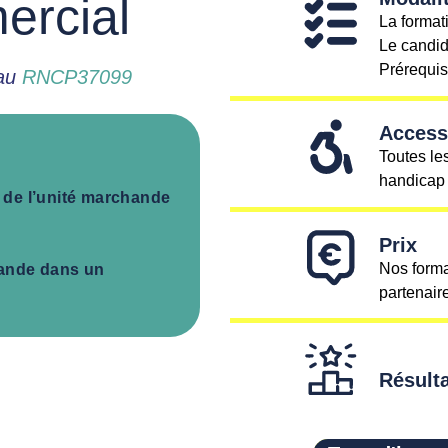
rcial
La format
Le candida
Prérequis 
 au
RNCP37099
Accessi
Toutes le
handicap f
s de l’unité marchande
Prix
Nos forma
emande dans un
partenaire
Résulta
Taux d'insertion à 