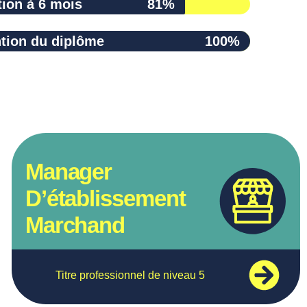
tion à 6 mois
81%
u diplôme
ntion du diplôme
100%
Manager
D’établissement
Marchand
Titre professionnel de niveau 5